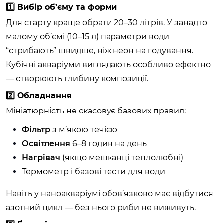
1️⃣ Вибір об’єму та форми
Для старту краще обрати 20–30 літрів. У занадто
малому об’ємі (10–15 л) параметри води
“стрибають” швидше, ніж неон на годування.
Кубічні акваріуми виглядають особливо ефектно
— створюють глибину композиції.
2️⃣ Обладнання
Мініатюрність не скасовує базових правил:
Фільтр
з м’якою течією
Освітлення
6–8 годин на день
Нагрівач
(якщо мешканці теплолюбні)
Термометр і базові тести для води
Навіть у наноакваріумі обов’язково має відбутися
азотний цикл — без нього риби не виживуть.