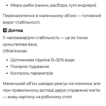
Мікро-риби (неони, расбори, гупі-ендлери)
Перенаселення в маленькому об’ємі — головний
ворог стабільності.
5️⃣ Догляд
У наноакваріумі стабільність — це як тонка
кришталева ваза.
Обов’язкові:
Щотижнева підміна 15–30% води
Помірне годування
Контроль параметрів
Маленький об’єм швидко реагує на помилки, але
при правильному догляді дарує справжню магію
— живу картину на робочому столі