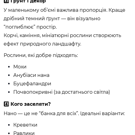
3️⃣ Ґрунт і декор
У маленькому об’ємі важлива пропорція. Краще
дрібний темний ґрунт — він візуально
“поглиблює” простір.
Корчі, каміння, мініатюрні рослини створюють
ефект природного ландшафту.
Рослини, які добре підходять:
Мохи
Анубіаси нана
Буцефаландри
Почвопокривні (за достатнього світла)
4️⃣ Кого заселяти?
Нано — це не “банка для всіх”. Ідеальні варіанти:
Креветки
Равлики